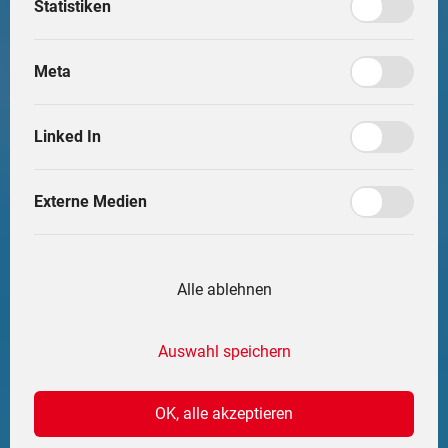
R
F
Statistiken
Service & Kontakt
S
F
Karriere
Meta
Li
Deutsch
Z
Linked In
I
Shop
M
Externe Medien
Alle ablehnen
Deutsch
Auswahl speichern
OK, alle akzeptieren