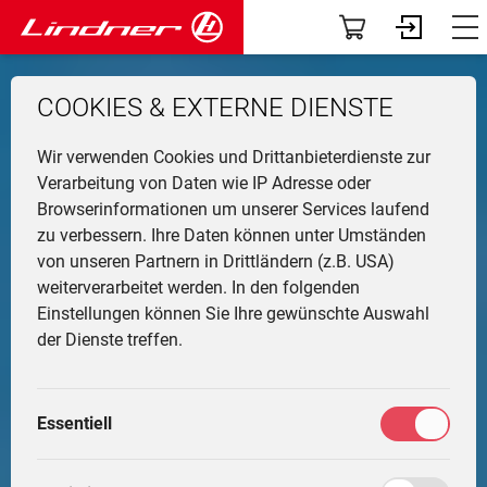
Modelle
Dashboard
COOKIES & EXTERNE DIENSTE
Traclink
Profil
Li
Ü
K
F
N
G
G
M
F
Wir verwenden Cookies und Drittanbieterdienste zur
Vorführer & Gebrauchte
Vorab-News
U
P
B
A
D
U
A
Verarbeitung von Daten wie IP Adresse oder
Browserinformationen um unserer Services laufend
H
Einsatzgebiete
Mein Fuhrpark
zu verbessern. Ihre Daten können unter Umständen
Ge
F
G
W
G
I
L
von unseren Partnern in Drittländern (z.B. USA)
&
L
A
Anbaugeräte
Services
weiterverarbeitet werden. In den folgenden
T
Li
T
M
Einstellungen können Sie Ihre gewünschte Auswahl
T
L
G
Fr
F
Die Welt von Lindner
Fahrertrainings
der Dienste treffen.
M
H
G
Ei
N
Unternehmen
Marktplatz
M
G
Essentiell
W
L
K
Community
Meine Einstellungen
L