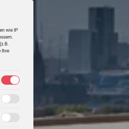
en wie IP
essern.
(z.B.
 Ihre