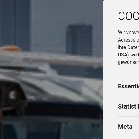
COO
Wir verwe
Adresse o
Ihre Date
USA) weit
gewünscht
Essenti
Statist
Meta