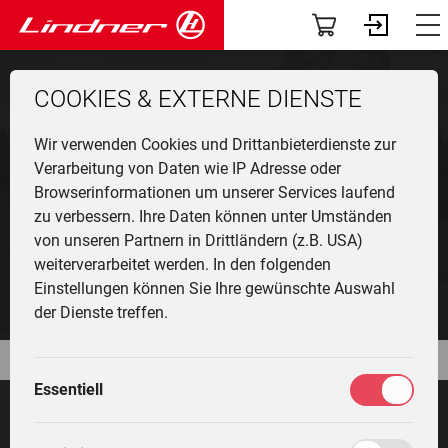
Modelle
Dashboard
COOKIES & EXTERNE DIENSTE
Traclink
Profil
Li
Ü
K
F
N
G
G
M
Einsatzgebiet
F
Wir verwenden Cookies und Drittanbieterdienste zur
Vorführer & Gebrauchte
Vorab-News
LINTRAC FÜR GRAS­
U
P
B
A
D
U
A
Verarbeitung von Daten wie IP Adresse oder
Browserinformationen um unserer Services laufend
SILAGE
H
Einsatzgebiete
Mein Fuhrpark
zu verbessern. Ihre Daten können unter Umständen
Ge
F
G
W
G
I
L
von unseren Partnern in Drittländern (z.B. USA)
&
L
A
Anbaugeräte
Services
weiterverarbeitet werden. In den folgenden
T
Li
T
M
Einstellungen können Sie Ihre gewünschte Auswahl
T
L
G
Fr
F
Die Welt von Lindner
Fahrertrainings
der Dienste treffen.
M
H
G
Ei
N
Unternehmen
Marktplatz
M
G
Essentiell
W
L
K
Community
Meine Einstellungen
L