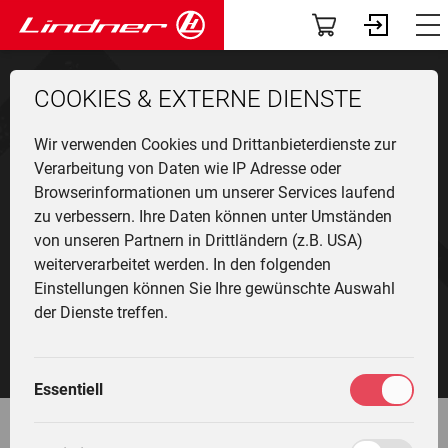
Modelle
Dashboard
COOKIES & EXTERNE DIENSTE
Traclink
Profil
Li
Ü
K
F
N
G
G
M
F
Wir verwenden Cookies und Drittanbieterdienste zur
Vorführer & Gebrauchte
Vorab-News
U
P
B
A
D
U
A
Verarbeitung von Daten wie IP Adresse oder
Browserinformationen um unserer Services laufend
H
Einsatzgebiete
Mein Fuhrpark
zu verbessern. Ihre Daten können unter Umständen
Ge
F
G
W
G
I
L
Lindner präsentiert
von unseren Partnern in Drittländern (z.B. USA)
&
L
A
Anbaugeräte
Services
ALPENZOO
weiterverarbeitet werden. In den folgenden
T
Li
T
M
Einstellungen können Sie Ihre gewünschte Auswahl
T
L
G
Fr
F
Die Welt von Lindner
Fahrertrainings
der Dienste treffen.
Geländegängig wie ein Steinbock.
M
H
G
Ei
N
Unternehmen
Marktplatz
M
G
Essentiell
W
L
K
Community
Meine Einstellungen
L