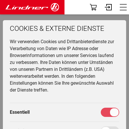
Modelle
Dashboard
zurück zur Übersicht
COOKIES & EXTERNE DIENSTE
Traclink
Profil
Li
Ü
K
F
N
G
G
M
F
Wir verwenden Cookies und Drittanbieterdienste zur
Vorführer & Gebrauchte
Vorab-News
U
P
B
A
D
U
A
Verarbeitung von Daten wie IP Adresse oder
UNITRAC 95
Browserinformationen um unserer Services laufend
H
Einsatzgebiete
Mein Fuhrpark
zu verbessern. Ihre Daten können unter Umständen
Ge
F
G
W
G
I
L
von unseren Partnern in Drittländern (z.B. USA)
&
L
A
Anbaugeräte
Services
weiterverarbeitet werden. In den folgenden
T
Li
T
M
Detailbeschreibung
Einstellungen können Sie Ihre gewünschte Auswahl
T
L
G
Fr
F
Die Welt von Lindner
Fahrertrainings
der Dienste treffen.
M
H
G
Ei
N
gebaut
Unternehmen
Marktplatz
M
1998 - 2007
G
Essentiell
W
L
K
Community
Meine Einstellungen
L