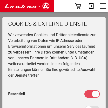
Modelle
Dashboard
zurück zur Übersicht
COOKIES & EXTERNE DIENSTE
Traclink
Profil
Li
Ü
K
F
N
G
G
M
F
Wir verwenden Cookies und Drittanbieterdienste zur
Vorführer & Gebrauchte
Vorab-News
U
P
B
A
D
U
A
Verarbeitung von Daten wie IP Adresse oder
UNITRAC 68
Browserinformationen um unserer Services laufend
H
Einsatzgebiete
Mein Fuhrpark
zu verbessern. Ihre Daten können unter Umständen
Ge
F
G
W
G
I
L
von unseren Partnern in Drittländern (z.B. USA)
&
L
A
Anbaugeräte
Services
weiterverarbeitet werden. In den folgenden
T
Li
T
M
Detailbeschreibung
Einstellungen können Sie Ihre gewünschte Auswahl
T
L
G
Fr
F
Die Welt von Lindner
Fahrertrainings
der Dienste treffen.
M
H
G
Ei
N
gebaut
Unternehmen
Marktplatz
M
2004 - 2009
G
Essentiell
W
L
K
Community
Meine Einstellungen
L