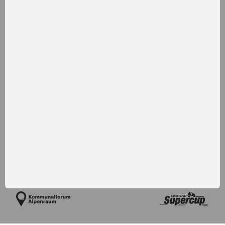
Lintrac, Unitrac, Geotrac, TracLink, LDrive, Lindner & LH sind
eingetragene Marken der Traktorenwerk Lindner GmbH
Newsletter
Karriere
Presse
Downloads
RMI
Kontakt
AGB
Datenschutz
Impressum
Folge uns