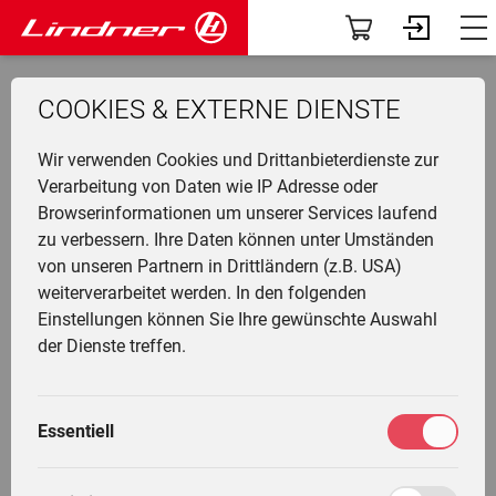
Modelle
Dashboard
zurück zur Übersicht
COOKIES & EXTERNE DIENSTE
Traclink
Profil
Li
Ü
K
F
N
G
G
M
F
Wir verwenden Cookies und Drittanbieterdienste zur
Vorführer & Gebrauchte
Vorab-News
U
P
B
A
D
U
A
Verarbeitung von Daten wie IP Adresse oder
L-14 PS-BA
Browserinformationen um unserer Services laufend
H
Einsatzgebiete
Mein Fuhrpark
zu verbessern. Ihre Daten können unter Umständen
"BAUERNFREUND"
Ge
F
G
W
G
I
L
von unseren Partnern in Drittländern (z.B. USA)
&
L
A
Anbaugeräte
Services
weiterverarbeitet werden. In den folgenden
T
Li
T
M
Einstellungen können Sie Ihre gewünschte Auswahl
T
L
G
Fr
F
Die Welt von Lindner
Fahrertrainings
Detailbeschreibung
der Dienste treffen.
M
H
G
Ei
N
Unternehmen
Marktplatz
M
G
gebaut
Essentiell
W
L
K
1954 - 1959
Community
Meine Einstellungen
L