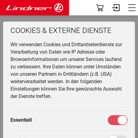
Modelle
Dashboard
zurück zur Übersicht
COOKIES & EXTERNE DIENSTE
Traclink
Profil
Li
Ü
K
F
N
G
G
M
F
Wir verwenden Cookies und Drittanbieterdienste zur
Vorführer & Gebrauchte
Vorab-News
U
P
B
A
D
U
A
Verarbeitung von Daten wie IP Adresse oder
JW 35/53
Browserinformationen um unserer Services laufend
H
Einsatzgebiete
Mein Fuhrpark
zu verbessern. Ihre Daten können unter Umständen
Ge
F
G
W
G
I
L
von unseren Partnern in Drittländern (z.B. USA)
&
L
A
Anbaugeräte
Services
weiterverarbeitet werden. In den folgenden
T
Li
T
M
Detailbeschreibung
Einstellungen können Sie Ihre gewünschte Auswahl
T
L
G
Fr
F
Die Welt von Lindner
Fahrertrainings
der Dienste treffen.
M
H
G
Ei
N
gebaut
Unternehmen
Marktplatz
M
1953 - 1955
G
Essentiell
W
L
K
Community
Meine Einstellungen
L
Motor
Jenbacher JW 15 / 4-