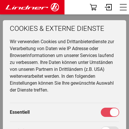
Modelle
Dashboard
zurück zur Übersicht
COOKIES & EXTERNE DIENSTE
Traclink
Profil
Li
Ü
K
F
N
G
G
M
F
Wir verwenden Cookies und Drittanbieterdienste zur
Vorführer & Gebrauchte
Vorab-News
U
P
B
A
D
U
A
Verarbeitung von Daten wie IP Adresse oder
BF 45 A
Browserinformationen um unserer Services laufend
H
Einsatzgebiete
Mein Fuhrpark
zu verbessern. Ihre Daten können unter Umständen
Ge
F
G
W
G
I
L
von unseren Partnern in Drittländern (z.B. USA)
&
L
A
Anbaugeräte
Services
weiterverarbeitet werden. In den folgenden
T
Li
T
M
Detailbeschreibung
Einstellungen können Sie Ihre gewünschte Auswahl
T
L
G
Fr
F
Die Welt von Lindner
Fahrertrainings
der Dienste treffen.
M
H
G
Ei
N
gebaut
Unternehmen
Marktplatz
M
1963 - 1967
G
Essentiell
W
L
K
Community
Meine Einstellungen
L
Motor
Perkins / 4-Takt, 45PS