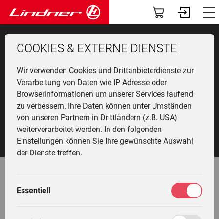
Modelle
Dashboard
COOKIES & EXTERNE DIENSTE
Traclink
Profil
Li
Ü
K
F
N
G
G
M
Original Lindner
F
Wir verwenden Cookies und Drittanbieterdienste zur
Vorführer & Gebrauchte
Vorab-News
SERVICEPAKETE
U
P
B
A
D
U
A
Verarbeitung von Daten wie IP Adresse oder
Browserinformationen um unserer Services laufend
H
Einsatzgebiete
Mein Fuhrpark
zu verbessern. Ihre Daten können unter Umständen
Ge
F
G
W
G
I
L
von unseren Partnern in Drittländern (z.B. USA)
&
L
A
Anbaugeräte
Services
weiterverarbeitet werden. In den folgenden
T
Li
T
M
Einstellungen können Sie Ihre gewünschte Auswahl
T
L
G
Fr
F
Die Welt von Lindner
Fahrertrainings
der Dienste treffen.
M
H
G
Ei
N
Unternehmen
Marktplatz
M
G
Essentiell
Original Lindner-Ersatzteile
W
L
K
Community
Meine Einstellungen
L