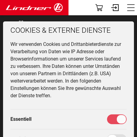
Modelle
Dashboard
HÄNDLERSUCHE
COOKIES & EXTERNE DIENSTE
Traclink
Profil
Li
Ü
K
F
N
G
G
M
F
Wir verwenden Cookies und Drittanbieterdienste zur
Zur geografischen Verortung und Darstellung der
Vorführer & Gebrauchte
Vorab-News
Händler nutzen wir Google Maps. Hierzu wird ein
U
P
B
A
D
U
A
Verarbeitung von Daten wie IP Adresse oder
Aufruf an Google Maps gestartet und die IP Adresse
Browserinformationen um unserer Services laufend
H
übertragen. Mit der Nutzung der Händlersuche
Einsatzgebiete
Mein Fuhrpark
zu verbessern. Ihre Daten können unter Umständen
Ge
F
G
W
G
I
L
stimme ich der Übergabe der IP Adresse zu.
von unseren Partnern in Drittländern (z.B. USA)
&
L
A
Anbaugeräte
Services
Land
weiterverarbeitet werden. In den folgenden
T
Li
T
M
Einstellungen können Sie Ihre gewünschte Auswahl
T
L
G
Fr
F
Die Welt von Lindner
Fahrertrainings
der Dienste treffen.
M
H
G
Ei
N
PLZ
Ort
Unternehmen
Marktplatz
M
G
Essentiell
W
L
K
Community
Meine Einstellungen
L
Meinen aktuellen Standort verwenden