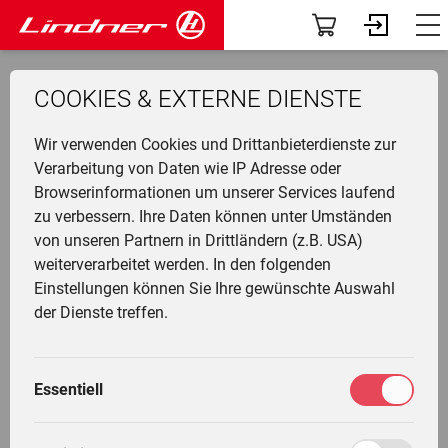
Modelle
Dashboard
COOKIES & EXTERNE DIENSTE
Traclink
Profil
Li
Ü
K
F
N
G
G
M
F
Wir verwenden Cookies und Drittanbieterdienste zur
Vorführer & Gebrauchte
Vorab-News
U
P
B
A
D
U
A
Verarbeitung von Daten wie IP Adresse oder
Browserinformationen um unserer Services laufend
H
Einsatzgebiete
Mein Fuhrpark
Werk & Technologiezentrum
zu verbessern. Ihre Daten können unter Umständen
Ge
F
G
W
G
I
L
Ing.-H.-Lindner-Str. 4
von unseren Partnern in Drittländern (z.B. USA)
&
L
A
Anbaugeräte
Services
weiterverarbeitet werden. In den folgenden
A-6250 Kundl/Tirol
T
Li
T
M
Einstellungen können Sie Ihre gewünschte Auswahl
T
L
G
Fr
F
Tel: +43 (0) 5338 74 20
Die Welt von Lindner
Fahrertrainings
der Dienste treffen.
M
H
Fax: Dw 233 Einkauf/Technik
G
Ei
N
Unternehmen
Marktplatz
Fax: Dw 333 Verkauf
M
G
Essentiell
Fax: Dw 433 Ersatzteile/Kundendienst
W
L
K
Community
Meine Einstellungen
L
info@lindner-traktoren.at