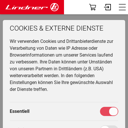
Modelle
Dashboard
COOKIES & EXTERNE DIENSTE
Traclink
Profil
Li
Ü
K
F
N
G
G
M
F
Wir verwenden Cookies und Drittanbieterdienste zur
Vorführer & Gebrauchte
Vorab-News
Neufahrzeug
U
P
B
A
D
U
A
Verarbeitung von Daten wie IP Adresse oder
Browserinformationen um unserer Services laufend
H
UNITRAC 95
Einsatzgebiete
Mein Fuhrpark
zu verbessern. Ihre Daten können unter Umständen
Ge
F
G
W
G
I
L
von unseren Partnern in Drittländern (z.B. USA)
&
L
A
Anbaugeräte
Services
weiterverarbeitet werden. In den folgenden
T
Li
T
M
68.000 €
Einstellungen können Sie Ihre gewünschte Auswahl
T
L
G
Fr
F
Anfragen
Die Welt von Lindner
Fahrertrainings
der Dienste treffen.
inkl 20% MWSt
M
H
G
Ei
N
Unternehmen
Marktplatz
M
G
Essentiell
W
L
K
Community
Meine Einstellungen
Fahrzeugausstattung
L