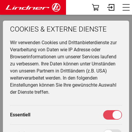
Modelle
Dashboard
COOKIES & EXTERNE DIENSTE
Traclink
Profil
Li
Ü
K
F
N
G
G
M
F
Wir verwenden Cookies und Drittanbieterdienste zur
Vorführer & Gebrauchte
Vorab-News
Preishammer-
Top-
U
P
B
A
D
U
A
Verarbeitung von Daten wie IP Adresse oder
Angebot
Vorführer
Browserinformationen um unserer Services laufend
H
Einsatzgebiete
Mein Fuhrpark
zu verbessern. Ihre Daten können unter Umständen
Ge
F
G
W
G
I
L
LINTRAC 115 LS
von unseren Partnern in Drittländern (z.B. USA)
&
L
A
Anbaugeräte
Services
weiterverarbeitet werden. In den folgenden
T
Li
T
M
Einstellungen können Sie Ihre gewünschte Auswahl
T
L
G
Fr
F
Die Welt von Lindner
Fahrertrainings
der Dienste treffen.
statt 123.804 €
M
H
G
Ei
N
Unternehmen
Marktplatz
101.546 €
M
G
-25.304 € Preishammer-Ersparnis
Essentiell
W
L
K
Community
Meine Einstellungen
98.500 €
L