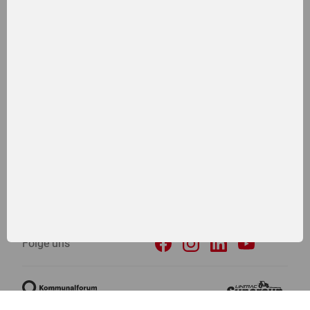
Lintrac, Unitrac, Geotrac, TracLink, LDrive, Lindner & LH sind
eingetragene Marken der Traktorenwerk Lindner GmbH
Newsletter
Karriere
Presse
Downloads
RMI
Kontakt
AGB
Datenschutz
Impressum
Folge uns