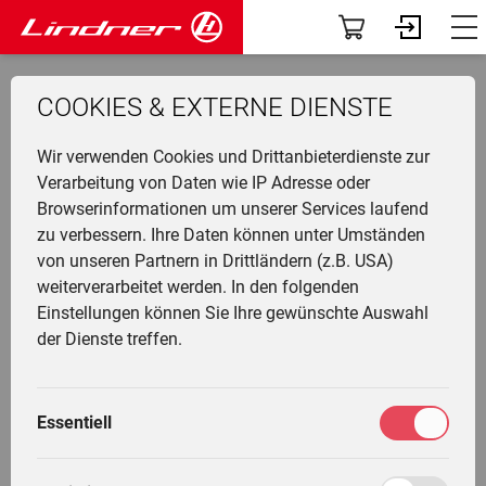
Modelle
Dashboard
COOKIES & EXTERNE DIENSTE
Traclink
Profil
Li
Ü
K
F
N
G
G
M
F
Wir verwenden Cookies und Drittanbieterdienste zur
Vorführer & Gebrauchte
Vorab-News
Preishammer-
Top-
U
P
B
A
D
U
A
Verarbeitung von Daten wie IP Adresse oder
Angebot
Vorführer
Browserinformationen um unserer Services laufend
H
Einsatzgebiete
Mein Fuhrpark
zu verbessern. Ihre Daten können unter Umständen
Ge
F
G
W
G
I
L
LINTRAC 100
von unseren Partnern in Drittländern (z.B. USA)
&
L
A
Anbaugeräte
Services
weiterverarbeitet werden. In den folgenden
T
Li
T
M
Einstellungen können Sie Ihre gewünschte Auswahl
T
L
G
Fr
F
Die Welt von Lindner
Fahrertrainings
der Dienste treffen.
statt 140.424 €
M
H
G
Ei
N
Unternehmen
Marktplatz
118.041 €
M
G
-25.924 € Preishammer-Ersparnis
Essentiell
W
L
K
Community
Meine Einstellungen
114.500 €
L