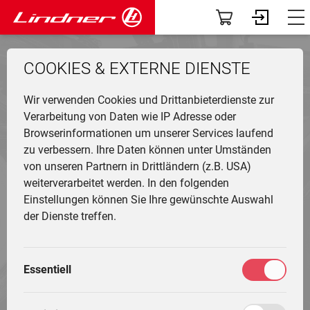
Modelle
Dashboard
COOKIES & EXTERNE DIENSTE
ANWENDER­
Traclink
Profil
Li
Ü
K
F
N
G
G
M
BERICHTE
F
Wir verwenden Cookies und Drittanbieterdienste zur
Vorführer & Gebrauchte
Vorab-News
U
P
B
A
D
U
A
Verarbeitung von Daten wie IP Adresse oder
Zurück zur Übersicht
Browserinformationen um unserer Services laufend
H
Einsatzgebiete
Mein Fuhrpark
zu verbessern. Ihre Daten können unter Umständen
Ge
F
G
W
G
I
L
von unseren Partnern in Drittländern (z.B. USA)
&
L
A
Anbaugeräte
Services
weiterverarbeitet werden. In den folgenden
T
Li
T
M
Thomas
Einstellungen können Sie Ihre gewünschte Auswahl
T
L
G
Fr
F
20.11.2019 21:11
Die Welt von Lindner
Fahrertrainings
der Dienste treffen.
M
H
Lindner 1500 A mit Pöttinger Hit
G
Ei
N
910 A
Unternehmen
Marktplatz
M
G
Heuernte in Tirol Lindner 1500 A mit 9500
Essentiell
W
L
K
Community
Meine Einstellungen
Betriebsstunden
L