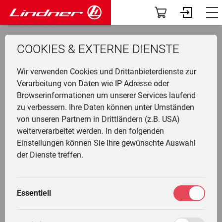
Modelle
Dashboard
COOKIES & EXTERNE DIENSTE
Traclink
Profil
Li
Ü
K
F
N
G
G
M
F
Wir verwenden Cookies und Drittanbieterdienste zur
Vorführer & Gebrauchte
Vorab-News
U
P
B
A
D
U
A
Verarbeitung von Daten wie IP Adresse oder
Browserinformationen um unserer Services laufend
H
Einsatzgebiete
Mein Fuhrpark
Werk & Technologiezentrum
zu verbessern. Ihre Daten können unter Umständen
Ge
F
G
W
G
I
L
Ing.-H.-Lindner-Str. 4
von unseren Partnern in Drittländern (z.B. USA)
&
L
A
Anbaugeräte
Services
weiterverarbeitet werden. In den folgenden
A-6250 Kundl/Tirol
T
Li
T
M
Einstellungen können Sie Ihre gewünschte Auswahl
T
L
G
Fr
F
Tel: +43 (0) 5338 74 20
Die Welt von Lindner
Fahrertrainings
der Dienste treffen.
M
H
Fax: Dw 233 Einkauf/Technik
G
Ei
N
Unternehmen
Marktplatz
Fax: Dw 333 Verkauf
M
G
Essentiell
Fax: Dw 433 Ersatzteile/Kundendienst
W
L
K
Community
Meine Einstellungen
L
info@lindner-traktoren.at