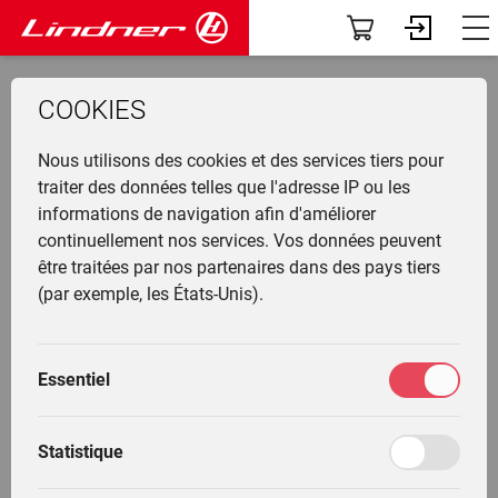
Conse
Co
Ac
V
Véhicules
Tableau de bord
COOKIES
TracLink
Profil
PHOTOS DE PRESSE
Lintr
Aper
Char
Actua
Conse
Conce
front
d'util
Nous utilisons des cookies et des services tiers pour
Accessoires
Nouveautés en avant-
Unitr
Produ
Even
Perso
traiter des données telles que l'adresse IP ou les
premières
informations de navigation afin d'améliorer
Agric
conta
La firme
continuellement nos services. Vos données peuvent
Geotr
Équi
La fi
Mon parc
être traitées par nos partenaires dans des pays tiers
class
du vé
Servi
Conta
Communauté
(par exemple, les États-Unis).
Histo
ancie
Services
Lintr
Catégories:
Conseils et contact
Techn
spéci
Formation conducteur
Essentiel
_press-photos.filter.tag.Einsatzbilder_ (fr_FR)
Highl
Formation
Marché
_press-photos.filter.tag.Klassiker & Oldtimer_
Statistique
(fr_FR)
Mes paramètres