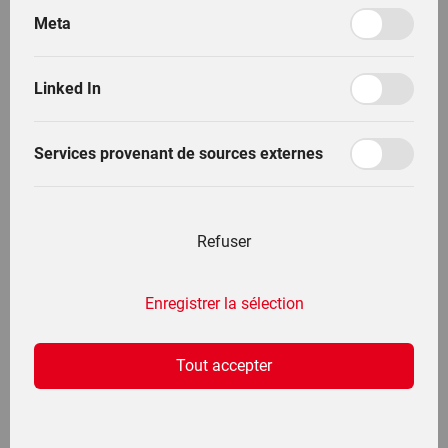
Boutique
Meta
_press-photos.filter.tag.Lindner allgemein_
(fr_FR)
Linked In
_press-photos.filter.tag.Lintrac_ (fr_FR)
Français
Français
Services provenant de sources externes
_press-photos.filter.tag.Unitrac_ (fr_FR)
Refuser
Au centre de presse
Enregistrer la sélection
Tout accepter
18.03.2022