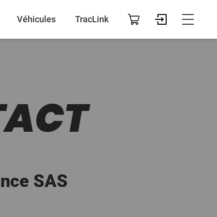
Véhicules
TracLink
TACT
ance SAS