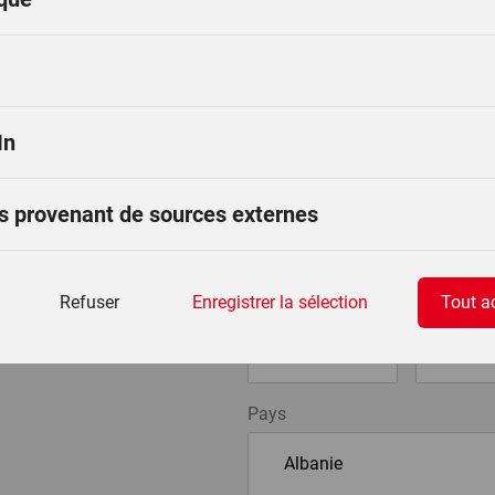
Nom
*
In
Rue
*
s provenant de sources externes
Code postal
*
Ville
*
Refuser
Enregistrer la sélection
Tout a
Pays