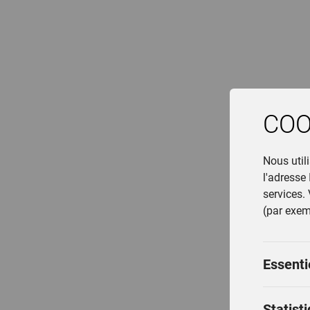
COO
Nous util
l'adresse
services.
(par exemp
Essenti
Statist