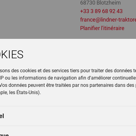
68730 Blotzheim
+33 3 89 68 92 43
france@lindner-traktor
Planifier l'itinéraire
KIES
isons des cookies et des services tiers pour traiter des données t
Formulaire
 IP ou les informations de navigation afin d'améliorer continuel
 Vos données peuvent être traitées par nos partenaires dans des 
le, les États-Unis).
Entreprise
el
Prénom
*
ique