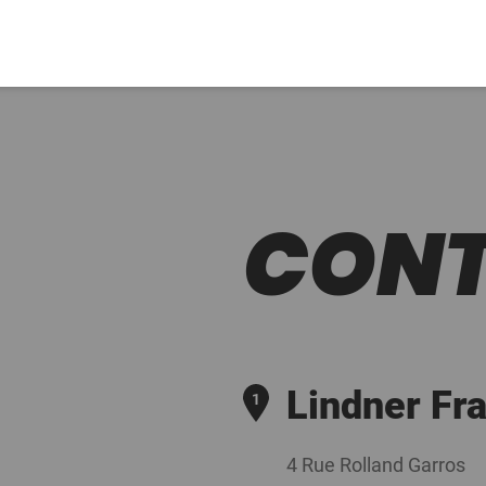
CON
Lindner Fr
4 Rue Rolland Garros