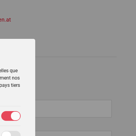
en.at
elles que
lement nos
pays tiers