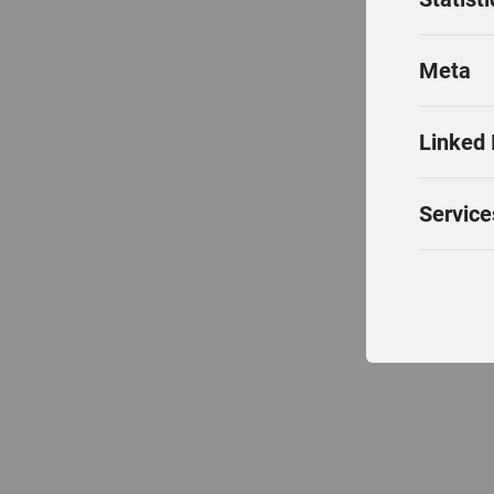
Meta
Linked 
Service